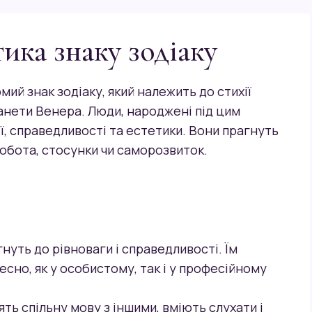
ика знаку зодіаку
мий знак зодіаку, який належить до стихії
ланети Венера. Люди, народжені під цим
ї, справедливості та естетики. Вони прагнуть
робота, стосунки чи саморозвиток.
гнуть до рівноваги і справедливості. Їм
есно, як у особистому, так і у професійному
ять спільну мову з іншими, вміють слухати і