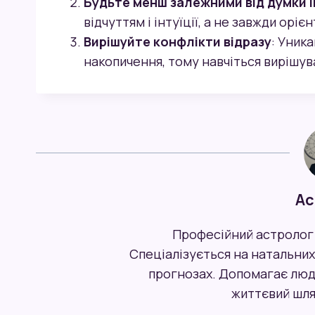
Будьте менш залежними від думки 
відчуттям і інтуїції, а не завжди орі
Вирішуйте конфлікти відразу
: Уник
накопичення, тому навчіться вирішува
Ас
Професійний астролог 
Спеціалізується на натальних
прогнозах. Допомагає люд
життєвий шля