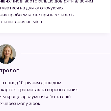
інших
: Іноді варто більше довіряти власним
єнтуватися на думку оточуючих.
ання проблем може призвести до їх
ти питання на місці.
тролог
із понад 10-річним досвідом.
 картах, транзитах та персональних
ям краще зрозуміти себе та свій
х через мову зірок.