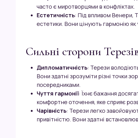
часто є миротворцями в конфліктах.
Естетичність
: Під впливом Венери, 
естетики. Вони цінують гармонію як у
Сильні сторони Терезів
Дипломатичність
: Терези володіют
Вони здатні зрозуміти різні точки зо
посередниками.
Чуття гармонії
: Їхнє бажання досяг
комфортне оточення, яке сприяє розви
Чарівність
: Терези легко завойовую
привітністю. Вони здатні встановлюва