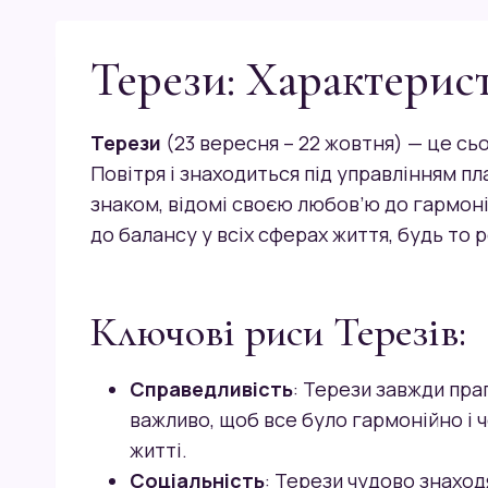
Терези: Характерист
Терези
(23 вересня – 22 жовтня) — це сьо
Повітря і знаходиться під управлінням п
знаком, відомі своєю любов’ю до гармоні
до балансу у всіх сферах життя, будь то 
Ключові риси Терезів:
Справедливість
: Терези завжди пра
важливо, щоб все було гармонійно і ч
житті.
Соціальність
: Терези чудово знаход