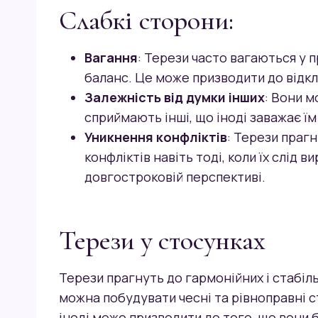
Слабкі сторони:
Вагання
: Терези часто вагаються у 
баланс. Це може призводити до відкл
Залежність від думки інших
: Вони м
сприймають інші, що іноді заважає ї
Уникнення конфліктів
: Терези праг
конфліктів навіть тоді, коли їх слід в
довгостроковій перспективі.
Терези у стосунках
Терези прагнуть до гармонійних і стабіл
можна побудувати чесні та рівноправні с
іноді може призводити до того, що вони 