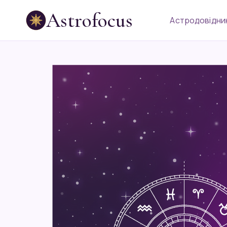
Astrofocus
Астродовідни