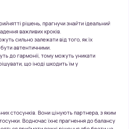
прийнятті рішень, прагнучи знайти ідеальний
адення важливих кроків.
ожуть сильно залежати від того, як їх
м бути автентичними.
нуть до гармонії, тому можуть уникати
ирішувати, що іноді шкодить їм у
ьних стосунків. Вони цінують партнера, з яким
тосунки. Водночас їхнє прагнення до балансу
бояться приймати важкі рішення або брати на