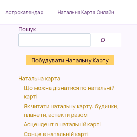
Астрокалендар
Натальна Карта Онлайн
Пошук
Побудувати Натальну Карту
Натальна карта
Що можна дізнатися по натальній
карті
Як читати натальну карту: будинки,
планети, аспекти разом
Асцендент в натальній карті
Сонце в натальній карті