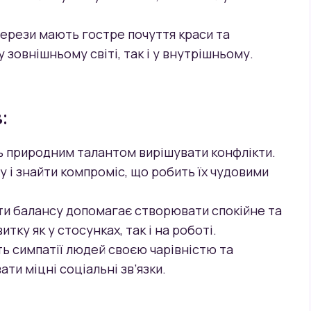
Терези мають гостре почуття краси та
 зовнішньому світі, так і у внутрішньому.
:
ь природним талантом вирішувати конфлікти.
ру і знайти компроміс, що робить їх чудовими
ати балансу допомагає створювати спокійне та
тку як у стосунках, так і на роботі.
ть симпатії людей своєю чарівністю та
ти міцні соціальні зв’язки.