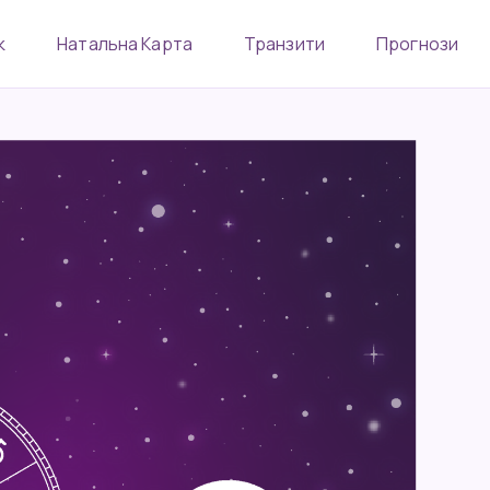
к
Натальна Карта
Транзити
Прогнози