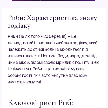
Риби: Характеристика знаку
зодіаку
Риби
(19 лютого – 20 березня) — це
дванадцятий і завершальний знак зодіаку, який
належить до стихії Води і знаходиться під
впливом планети Нептун. Люди, народжені під
цим знаком, відомі своєю мрійливістю, інтуїцією
і співчуттям. Риби — це творчі та чутливі
особистості, які часто живуть у власному
внутрішньому світі.
Ключові риси Риб: