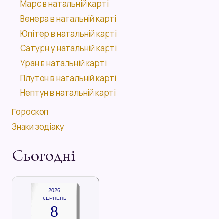
Марс в натальній карті
Венера в натальній карті
Юпітер в натальній карті
Сатурн у натальній карті
Уран в натальній карті
Плутон в натальній карті
Нептун в натальній карті
Гороскоп
Знаки зодіаку
Сьогодні