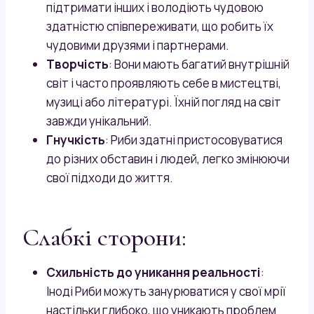
підтримати інших і володіють чудовою
здатністю співпереживати, що робить їх
чудовими друзями і партнерами.
Творчість
: Вони мають багатий внутрішній
світ і часто проявляють себе в мистецтві,
музиці або літературі. Їхній погляд на світ
завжди унікальний.
Гнучкість
: Риби здатні пристосовуватися
до різних обставин і людей, легко змінюючи
свої підходи до життя.
Слабкі сторони:
Схильність до уникання реальності
:
Іноді Риби можуть занурюватися у свої мрії
настільки глибоко, що уникають проблем