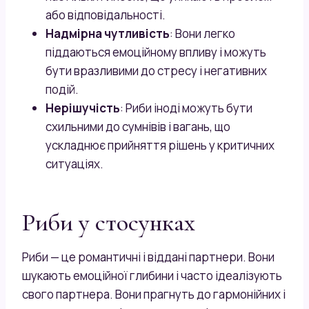
або відповідальності.
Надмірна чутливість
: Вони легко
піддаються емоційному впливу і можуть
бути вразливими до стресу і негативних
подій.
Нерішучість
: Риби іноді можуть бути
схильними до сумнівів і вагань, що
ускладнює прийняття рішень у критичних
ситуаціях.
Риби у стосунках
Риби — це романтичні і віддані партнери. Вони
шукають емоційної глибини і часто ідеалізують
свого партнера. Вони прагнуть до гармонійних і