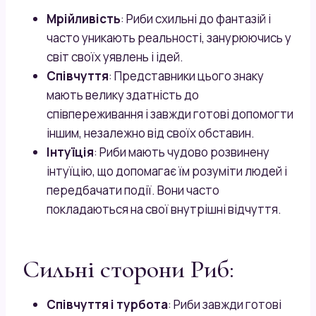
Мрійливість
: Риби схильні до фантазій і
часто уникають реальності, занурюючись у
світ своїх уявлень і ідей.
Співчуття
: Представники цього знаку
мають велику здатність до
співпереживання і завжди готові допомогти
іншим, незалежно від своїх обставин.
Інтуїція
: Риби мають чудово розвинену
інтуїцію, що допомагає їм розуміти людей і
передбачати події. Вони часто
покладаються на свої внутрішні відчуття.
Сильні сторони Риб:
Співчуття і турбота
: Риби завжди готові