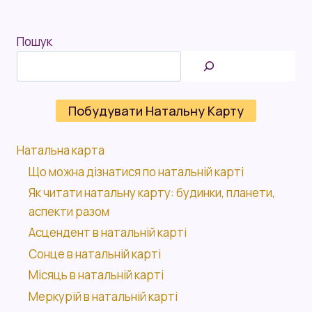
Пошук
Побудувати Натальну Карту
Натальна карта
Що можна дізнатися по натальній карті
Як читати натальну карту: будинки, планети,
аспекти разом
Асцендент в натальній карті
Сонце в натальній карті
Місяць в натальній карті
Меркурій в натальній карті