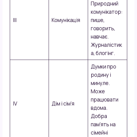
Природний
комунікатор:
III
Комунікація
пише,
говорить,
навчає.
Журналістик
а, блогінг.
Думки про
родину і
минуле.
Може
працювати
IV
Дім і сім’я
вдома.
Добра
пам’ять на
сімейні