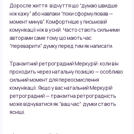
Доросле життя: відчуття що “думаю швидше
ніж кажу” або навпаки “поки сформулював —
момент минув”. Комфортніше у письмовій
комунікації ніж в усній. Часто стають сильними
авторами саме тому що мають час
“переварити” думку перед тим як написати.
Транзитний ретроградний Меркурій: коли він
проходить через натальну позицію — особливо
сильний момент для переосмислення
комунікації. Якщо у вас натальний Меркурій
ретроградний — транзитна ретроградність
може відчуватися як “ваш час”: думки стають
ясніші.