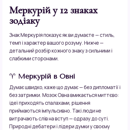
Меркурій у 12 знаках
зодіаку
Знак Меркурія показує як ви думаєте — стиль,
темп і характер вашого розуму. Нижче —
детальний розбір кожного знаку з сильними і
слабкими сторонами.
♈
Меркурій в Овні
Думає швидко, каже що думає — без дипломатії і
без затримки. Мозок Овна вмикається миттєво:
ідеї приходять спалахами, рішення
приймаються імпульсивно. Такі люди не
витрачають слів на вступ — одразу до суті.
Природні дебатери і лідери думки у своєму