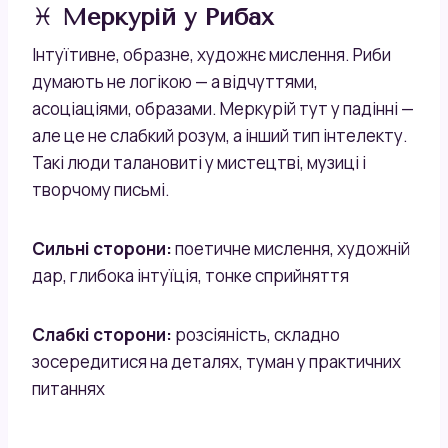
♓
Меркурій у Рибах
Інтуїтивне, образне, художнє мислення. Риби
думають не логікою — а відчуттями,
асоціаціями, образами. Меркурій тут у падінні —
але це не слабкий розум, а інший тип інтелекту.
Такі люди талановиті у мистецтві, музиці і
творчому письмі.
Сильні сторони:
поетичне мислення, художній
дар, глибока інтуїція, тонке сприйняття
Слабкі сторони:
розсіяність, складно
зосередитися на деталях, туман у практичних
питаннях