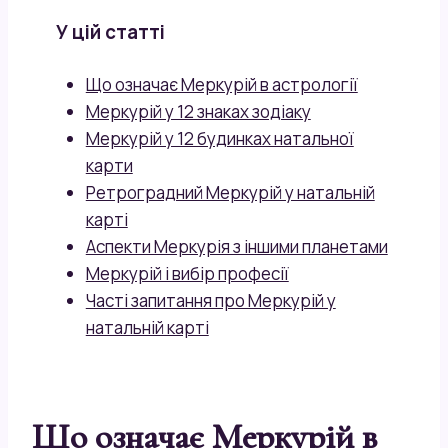
У цій статті
Що означає Меркурій в астрології
Меркурій у 12 знаках зодіаку
Меркурій у 12 будинках натальної
карти
Ретроградний Меркурій у натальній
карті
Аспекти Меркурія з іншими планетами
Меркурій і вибір професії
Часті запитання про Меркурій у
натальній карті
Що означає Меркурій в