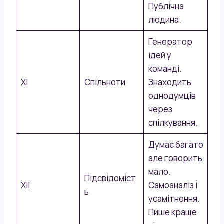
Публічна
людина.
Генератор
ідей у
команді.
XI
Спільноти
Знаходить
однодумців
через
спілкування.
Думає багато
але говорить
мало.
Підсвідоміст
XII
Самоаналіз і
ь
усамітнення.
Пише краще