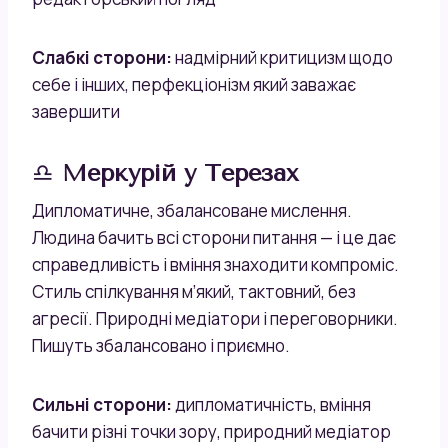
Слабкі сторони:
надмірний критицизм щодо
себе і інших, перфекціонізм який заважає
завершити
♎
Меркурій у Терезах
Дипломатичне, збалансоване мислення.
Людина бачить всі сторони питання — і це дає
справедливість і вміння знаходити компроміс.
Стиль спілкування м’який, тактовний, без
агресії. Природні медіатори і переговорники.
Пишуть збалансовано і приємно.
Сильні сторони:
дипломатичність, вміння
бачити різні точки зору, природний медіатор