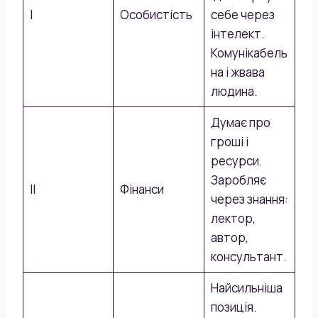
I
Особистість
себе через
інтелект.
Комунікабель
на і жвава
людина.
Думає про
гроші і
ресурси.
Заробляє
II
Фінанси
через знання:
лектор,
автор,
консультант.
Найсильніша
позиція.