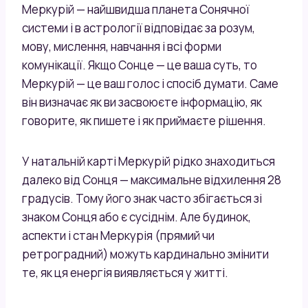
Меркурій — найшвидша планета Сонячної
системи і в астрології відповідає за розум,
мову, мислення, навчання і всі форми
комунікації. Якщо Сонце — це ваша суть, то
Меркурій — це ваш голос і спосіб думати. Саме
він визначає як ви засвоюєте інформацію, як
говорите, як пишете і як приймаєте рішення.
У натальній карті Меркурій рідко знаходиться
далеко від Сонця — максимальне відхилення 28
градусів. Тому його знак часто збігається зі
знаком Сонця або є сусіднім. Але будинок,
аспекти і стан Меркурія (прямий чи
ретроградний) можуть кардинально змінити
те, як ця енергія виявляється у житті.