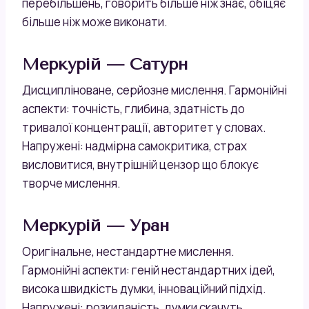
перебільшень, говорить більше ніж знає, обіцяє
більше ніж може виконати.
Меркурій — Сатурн
Дисципліноване, серйозне мислення. Гармонійні
аспекти: точність, глибина, здатність до
тривалої концентрації, авторитет у словах.
Напружені: надмірна самокритика, страх
висловитися, внутрішній цензор що блокує
творче мислення.
Меркурій — Уран
Оригінальне, нестандартне мислення.
Гармонійні аспекти: геній нестандартних ідей,
висока швидкість думки, інноваційний підхід.
Напружені: розкиданість, думки скачуть,