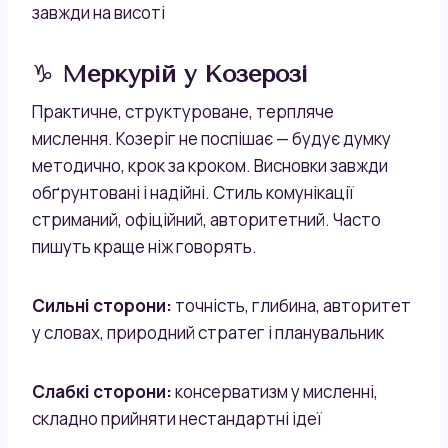
завжди на висоті
♑
Меркурій у Козерозі
Практичне, структуроване, терпляче
мислення. Козеріг не поспішає — будує думку
методично, крок за кроком. Висновки завжди
обґрунтовані і надійні. Стиль комунікації
стриманий, офіційний, авторитетний. Часто
пишуть краще ніж говорять.
Сильні сторони:
точність, глибина, авторитет
у словах, природний стратег і планувальник
Слабкі сторони:
консерватизм у мисленні,
складно прийняти нестандартні ідеї