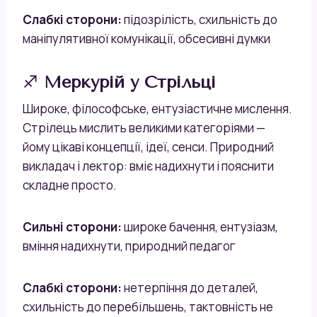
Слабкі сторони:
підозрілість, схильність до
маніпулятивної комунікації, обсесивні думки
♐
Меркурій у Стрільці
Широке, філософське, ентузіастичне мислення.
Стрілець мислить великими категоріями —
йому цікаві концепції, ідеї, сенси. Природний
викладач і лектор: вміє надихнути і пояснити
складне просто.
Сильні сторони:
широке бачення, ентузіазм,
вміння надихнути, природний педагог
Слабкі сторони:
нетерпіння до деталей,
схильність до перебільшень, тактовність не