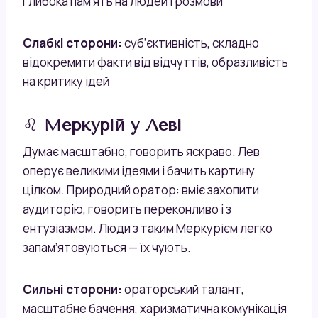
глибока пам’ять на людей і розмови
Слабкі сторони:
суб’єктивність, складно
відокремити факти від відчуттів, образливість
на критику ідей
♌
Меркурій у Леві
Думає масштабно, говорить яскраво. Лев
оперує великими ідеями і бачить картину
цілком. Природний оратор: вміє захопити
аудиторію, говорить переконливо і з
ентузіазмом. Люди з таким Меркурієм легко
запам’ятовуються — їх чують.
Сильні сторони:
ораторський талант,
масштабне бачення, харизматична комунікація