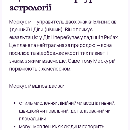
астрології
Меркурій — управитель двох знаків: Близнюків
(денний) і Діви (нічний). Він отримує
екзальтацію у Діві і перебуває у падінні в Рибах.
Це планета нейтральна за природою — вона
посилює та відображає якості тих планет і
знаків, з якими взаємодіє. Саме тому Меркурій
порівнюють з хамелеоном.
Меркурій відповідає за:
стиль мислення: лінійний чи асоціативний,
швидкий чи повільний, деталізований чи
глобальний
мову і мовлення: як людина говорить,