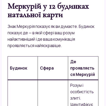
Меркурій у 12 будинках
натальної карти
Знак Меркурія показує як ви думаєте. Будинок
показує де — в якій сфері ваш розум
найактивніший і де ваша комунікація
проявляється найяскравіше.
Де
Будинок
Сфера
проявляєть
ся Меркурій
Розум і
особистість
злиті.
Ідентифікує