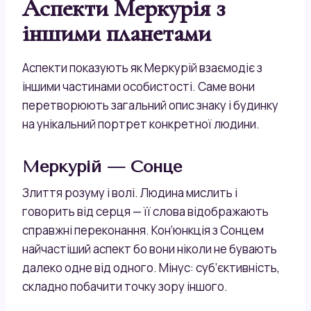
Аспекти Меркурія з
іншими планетами
Аспекти показують як Меркурій взаємодіє з
іншими частинами особистості. Саме вони
перетворюють загальний опис знаку і будинку
на унікальний портрет конкретної людини.
Меркурій — Сонце
Злиття розуму і волі. Людина мислить і
говорить від серця — її слова відображають
справжні переконання. Кон’юнкція з Сонцем
найчастіший аспект бо вони ніколи не бувають
далеко одне від одного. Мінус: суб’єктивність,
складно побачити точку зору іншого.