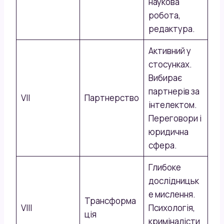
наукова
робота,
редактура.
Активний у
стосунках.
Вибирає
партнерів за
VII
Партнерство
інтелектом.
Переговори і
юридична
сфера.
Глибоке
дослідницьк
е мислення.
Трансформа
VIII
Психологія,
ція
криміналісти