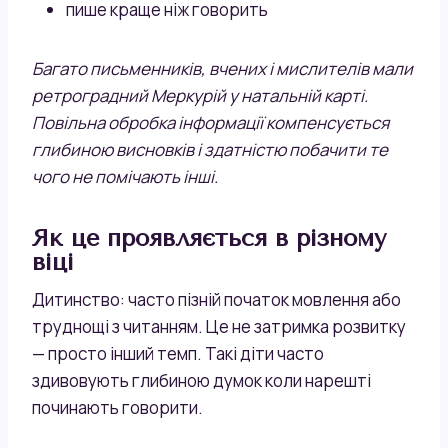
пише краще ніж говорить
Багато письменників, вчених і мислителів мали
ретроградний Меркурій у натальній карті.
Повільна обробка інформації компенсується
глибиною висновків і здатністю побачити те
чого не помічають інші.
Як це проявляється в різному
віці
Дитинство: часто пізній початок мовлення або
труднощі з читанням. Це не затримка розвитку
— просто інший темп. Такі діти часто
здивовують глибиною думок коли нарешті
починають говорити.