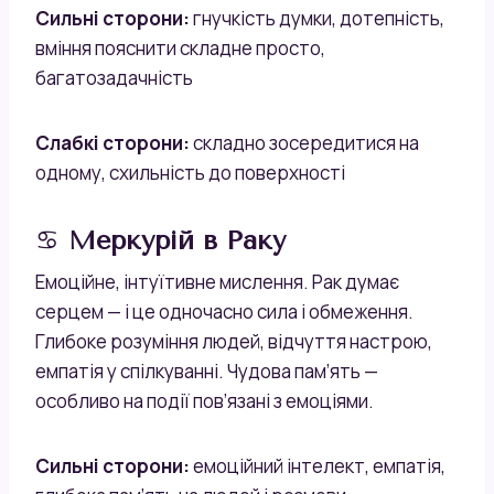
Сильні сторони:
гнучкість думки, дотепність,
вміння пояснити складне просто,
багатозадачність
Слабкі сторони:
складно зосередитися на
одному, схильність до поверхності
♋
Меркурій в Раку
Емоційне, інтуїтивне мислення. Рак думає
серцем — і це одночасно сила і обмеження.
Глибоке розуміння людей, відчуття настрою,
емпатія у спілкуванні. Чудова пам’ять —
особливо на події пов’язані з емоціями.
Сильні сторони:
емоційний інтелект, емпатія,