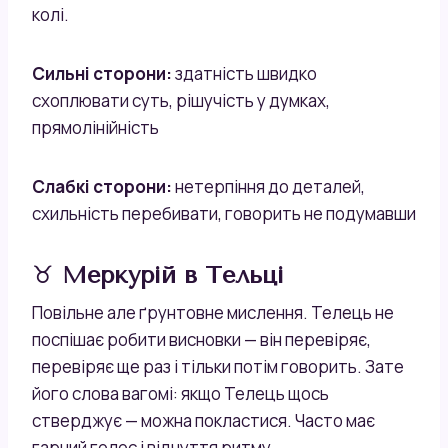
колі.
Сильні сторони:
здатність швидко
схоплювати суть, рішучість у думках,
прямолінійність
Слабкі сторони:
нетерпіння до деталей,
схильність перебивати, говорить не подумавши
♉
Меркурій в Тельці
Повільне але ґрунтовне мислення. Телець не
поспішає робити висновки — він перевіряє,
перевіряє ще раз і тільки потім говорить. Зате
його слова вагомі: якщо Телець щось
стверджує — можна покластися. Часто має
гарний голос і відчуття ритму.