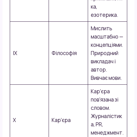
ка,
езотерика.
Мислить
масштабно —
концепціями.
IX
Філософія
Природний
викладач і
автор.
Вивчає мови.
Кар’єра
пов’язана зі
словом.
Журналістик
X
Кар’єра
а, PR,
менеджмент.