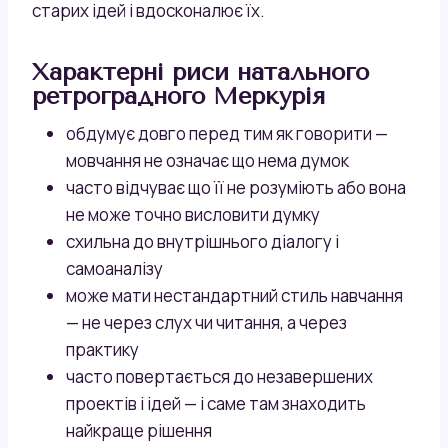
старих ідей і вдосконалює їх.
Характерні риси натального
ретроградного Меркурія
обдумує довго перед тим як говорити —
мовчання не означає що нема думок
часто відчуває що її не розуміють або вона
не може точно висловити думку
схильна до внутрішнього діалогу і
самоаналізу
може мати нестандартний стиль навчання
— не через слух чи читання, а через
практику
часто повертається до незавершених
проектів і ідей — і саме там знаходить
найкраще рішення