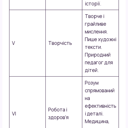
історії.
Творче і
грайливе
мислення.
Пише художні
V
Творчість
тексти.
Природний
педагог для
дітей.
Розум
спрямований
на
ефективність
Робота і
VI
і деталі.
здоров’я
Медицина,