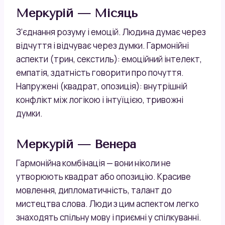
Меркурій — Місяць
З’єднання розуму і емоцій. Людина думає через
відчуття і відчуває через думки. Гармонійні
аспекти (трин, секстиль): емоційний інтелект,
емпатія, здатність говорити про почуття.
Напружені (квадрат, опозиція): внутрішній
конфлікт між логікою і інтуїцією, тривожні
думки.
Меркурій — Венера
Гармонійна комбінація — вони ніколи не
утворюють квадрат або опозицію. Красиве
мовлення, дипломатичність, талант до
мистецтва слова. Люди з цим аспектом легко
знаходять спільну мову і приємні у спілкуванні.