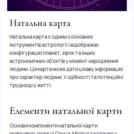
Натальна карта
Натальна карта є одним з основних
інструментів астрології і відображає
конфігурацію планет, зірок та інших
астрономічних об’єктів у момент народження
людини. Ця карта може дати цікаву інформацію
про характер людини, її здібності та потенційні
труднощі у житті.
Елементи натальної карти
Основні компоненти натальної карти
включають позиції Сонця, Місяця та планет у