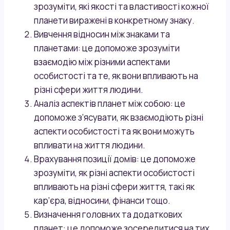
зрозуміти, які якості та властивості кожної
планети виражені в конкретному знаку.
Вивчення відносин між знаками та
планетами: це допоможе зрозуміти
взаємодію між різними аспектами
особистості та те, як вони впливають на
різні сфери життя людини.
Аналіз аспектів планет між собою: це
допоможе з’ясувати, як взаємодіють різні
аспекти особистості та як вони можуть
впливати на життя людини.
Врахування позиції домів: це допоможе
зрозуміти, як різні аспекти особистості
впливають на різні сфери життя, такі як
кар’єра, відносини, фінанси тощо.
Визначення головних та додаткових
планет: це допоможе зосередитися на тих