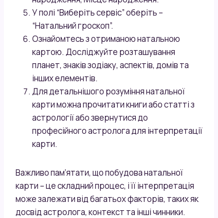
У полі “Виберіть сервіс” оберіть –
“Натальний гроскоп”.
Ознайомтесь з отриманою натальною
картою. Досліджуйте розташування
планет, знаків зодіаку, аспектів, домів та
інших елементів.
Для детальнішого розуміння натальної
карти можна прочитати книги або статті з
астрології або звернутися до
професійного астролога для інтерпретації
карти.
Важливо пам’ятати, що побудова натальної
карти – це складний процес, і її інтерпретація
може залежати від багатьох факторів, таких як
досвід астролога, контекст та інші чинники.