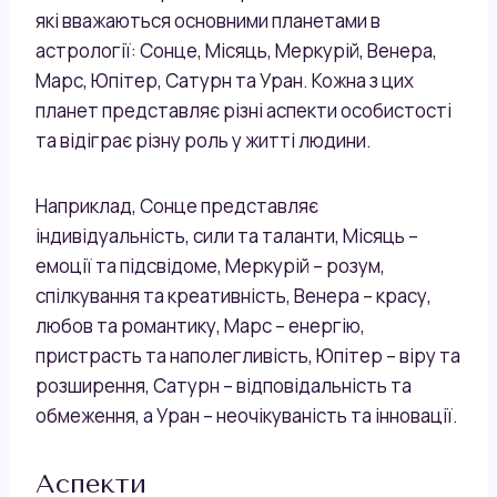
які вважаються основними планетами в
астрології: Сонце, Місяць, Меркурій, Венера,
Марс, Юпітер, Сатурн та Уран. Кожна з цих
планет представляє різні аспекти особистості
та відіграє різну роль у житті людини.
Наприклад, Сонце представляє
індивідуальність, сили та таланти, Місяць –
емоції та підсвідоме, Меркурій – розум,
спілкування та креативність, Венера – красу,
любов та романтику, Марс – енергію,
пристрасть та наполегливість, Юпітер – віру та
розширення, Сатурн – відповідальність та
обмеження, а Уран – неочікуваність та інновації.
Аспекти