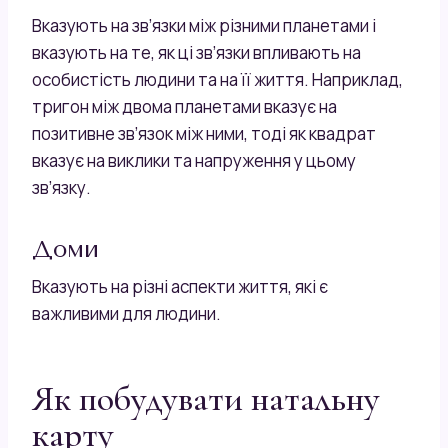
Вказують на зв’язки між різними планетами і
вказують на те, як ці зв’язки впливають на
особистість людини та на її життя. Наприклад,
тригон між двома планетами вказує на
позитивне зв’язок між ними, тоді як квадрат
вказує на виклики та напруження у цьому
зв’язку.
Доми
Вказують на різні аспекти життя, які є
важливими для людини.
Як побудувати натальну
карту