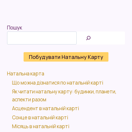
Пошук
Побудувати Натальну Карту
Натальна карта
Що можна дізнатися по натальній карті
Як читати натальну карту: будинки, планети,
аспекти разом
Асцендент в натальній карті
Сонце в натальній карті
Місяць в натальній карті