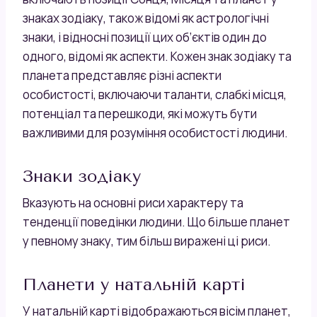
знаках зодіаку, також відомі як астрологічні
знаки, і відносні позиції цих об’єктів один до
одного, відомі як аспекти. Кожен знак зодіаку та
планета представляє різні аспекти
особистості, включаючи таланти, слабкі місця,
потенціал та перешкоди, які можуть бути
важливими для розуміння особистості людини.
Знаки зодіаку
Вказують на основні риси характеру та
тенденції поведінки людини. Що більше планет
у певному знаку, тим більш виражені ці риси.
Планети у натальній карті
У натальній карті відображаються вісім планет,