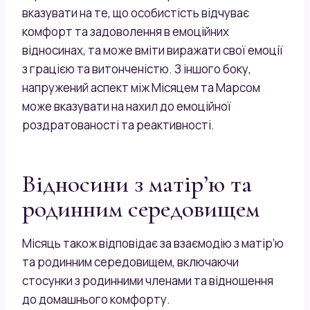
вказувати на те, що особистість відчуває
комфорт та задоволення в емоційних
відносинах, та може вміти виражати свої емоції
з грацією та витонченістю. З іншого боку,
напружений аспект між Місяцем та Марсом
може вказувати на нахил до емоційної
роздратованості та реактивності.
Відносини з матір’ю та
родинним середовищем
Місяць також відповідає за взаємодію з матір’ю
та родинним середовищем, включаючи
стосунки з родинними членами та відношення
до домашнього комфорту.