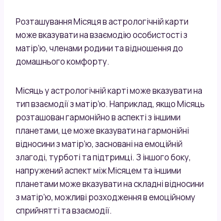
Розташування Місяця в астрологічній карти
може вказувати на взаємодію особистості з
матір’ю, членами родини та відношення до
домашнього комфорту.
Місяць у астрологічній карті може вказувати на
тип взаємодії з матір’ю. Наприклад, якщо Місяць
розташован гармонійно в аспекті з іншими
планетами, це може вказувати на гармонійні
відносини з матір’ю, засновані на емоційній
злагоді, турботі та підтримці. З іншого боку,
напружений аспект між Місяцем та іншими
планетами може вказувати на складні відносини
з матір’ю, можливі розходження в емоційному
сприйнятті та взаємодії.