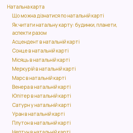
Натальна карта
Що можна дізнатися по натальній карті
Як читати натальну карту: будинки, планети,
аспекти разом
Асцендент в натальній карті
Сонце в натальній карті
Місяць в натальній карті
Меркурій в натальній карті
Марс в натальній карті
Венера в натальній карті
Юпітер в натальній карті
Сатурн у натальній карті
Уран в натальній карті
Плутон в натальній карті
Нептун в натальній карті