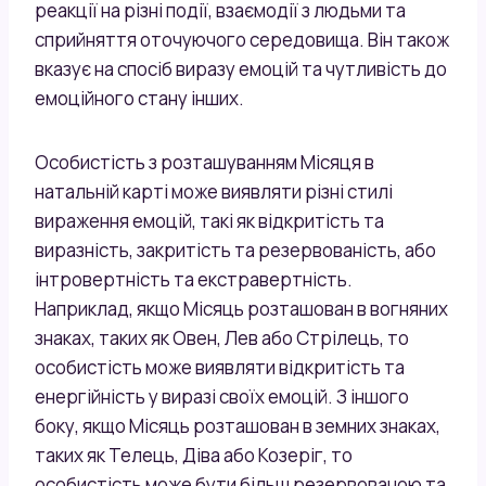
реакції на різні події, взаємодії з людьми та
сприйняття оточуючого середовища. Він також
вказує на спосіб виразу емоцій та чутливість до
емоційного стану інших.
Особистість з розташуванням Місяця в
натальній карті може виявляти різні стилі
вираження емоцій, такі як відкритість та
виразність, закритість та резервованість, або
інтровертність та екстравертність.
Наприклад, якщо Місяць розташован в вогняних
знаках, таких як Овен, Лев або Стрілець, то
особистість може виявляти відкритість та
енергійність у виразі своїх емоцій. З іншого
боку, якщо Місяць розташован в земних знаках,
таких як Телець, Діва або Козеріг, то
особистість може бути більш резервованою та