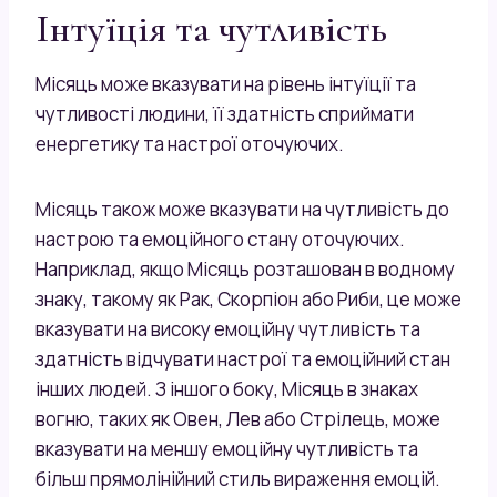
Інтуїція та чутливість
Місяць може вказувати на рівень інтуїції та
чутливості людини, її здатність сприймати
енергетику та настрої оточуючих.
Місяць також може вказувати на чутливість до
настрою та емоційного стану оточуючих.
Наприклад, якщо Місяць розташован в водному
знаку, такому як Рак, Скорпіон або Риби, це може
вказувати на високу емоційну чутливість та
здатність відчувати настрої та емоційний стан
інших людей. З іншого боку, Місяць в знаках
вогню, таких як Овен, Лев або Стрілець, може
вказувати на меншу емоційну чутливість та
більш прямолінійний стиль вираження емоцій.