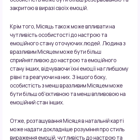
закритою в виразі своїх емоцій.
Крім того, Місяць також може впливати на
чутливість особистості до настрою та
емоційного стану оточуючих людей. Людина з
вразливим Місяцем може бути більш
сприйнятливою до настрою та емоційного
стану інших, відчуваючи їхні емоції на глибшому
рівні та реагуючи на них. З іншого боку,
особистість з менш вразливим Місяцем може
бути більш об’єктивною та менш впливовою на
емоційний стан інших.
Отже, розташування Місяця в натальній карті
може надати докладніше розуміння про стиль
вираження емоцій, чутливість до настрою та