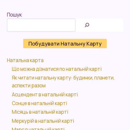
Пошук
Побудувати Натальну Карту
Натальна карта
Що можна дізнатися по натальній карті
Як читати натальну карту: будинки, планети,
аспекти разом
Асцендент в натальній карті
Сонце в натальній карті
Місяць в натальній карті
Меркурій в натальній карті
Марс в натальній карті