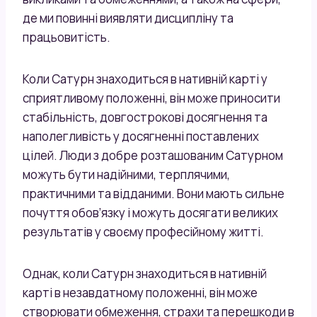
де ми повинні виявляти дисципліну та
працьовитість.
Коли Сатурн знаходиться в нативній карті у
сприятливому положенні, він може приносити
стабільність, довгострокові досягнення та
наполегливість у досягненні поставлених
цілей. Люди з добре розташованим Сатурном
можуть бути надійними, терплячими,
практичними та відданими. Вони мають сильне
почуття обов’язку і можуть досягати великих
результатів у своєму професійному житті.
Однак, коли Сатурн знаходиться в нативній
карті в незавдатному положенні, він може
створювати обмеження, страхи та перешкоди в