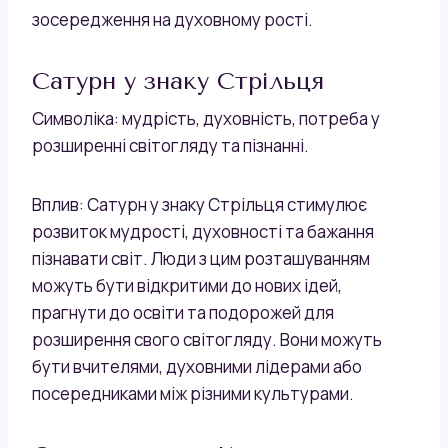
зосередження на духовному рості.
Сатурн у знаку Стрільця
Символіка: мудрість, духовність, потреба у
розширенні світогляду та пізнанні.
Вплив: Сатурн у знаку Стрільця стимулює
розвиток мудрості, духовності та бажання
пізнавати світ. Люди з цим розташуванням
можуть бути відкритими до нових ідей,
прагнути до освіти та подорожей для
розширення свого світогляду. Вони можуть
бути вчителями, духовними лідерами або
посередниками між різними культурами.