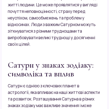
житті людини. Це може проявлятися у вигляді
почуття неповноцінності, страху перед
неуспіхом, самообмежень та проблем у
відносинах. Люди з важким Сатурном можуть
зіткнуватися з різними труднощами та
випробовувати великі труднощі у досягненні
своїх цілей.
Сатурн у знаках зодіаку:
символіка та вплив
Сатурн є однією з ключових планет в
астрології, яка впливає на наші життєві аспекти
та розвиток. Розташування Сатурна в різних
знаках зодіаку має важливе значення і може