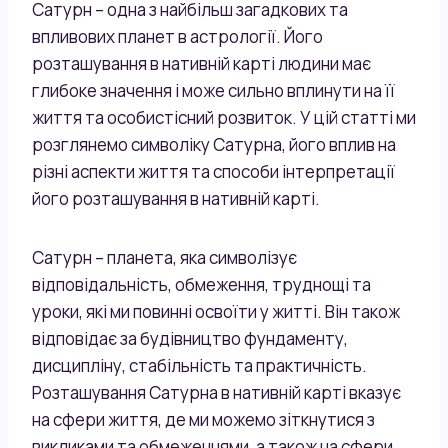
Сатурн – одна з найбільш загадкових та
впливових планет в астрології. Його
розташування в нативній карті людини має
глибоке значення і може сильно вплинути на її
життя та особистісний розвиток. У цій статті ми
розглянемо символіку Сатурна, його вплив на
різні аспекти життя та способи інтерпретації
його розташування в нативній карті.
Сатурн – планета, яка символізує
відповідальність, обмеження, труднощі та
уроки, які ми повинні освоїти у житті. Він також
відповідає за будівництво фундаменту,
дисципліну, стабільність та практичність.
Розташування Сатурна в нативній карті вказує
на сфери життя, де ми можемо зіткнутися з
викликами та обмеженнями, а також на сфери,