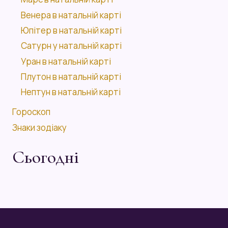
Венера в натальній карті
Юпітер в натальній карті
Сатурн у натальній карті
Уран в натальній карті
Плутон в натальній карті
Нептун в натальній карті
Гороскоп
Знаки зодіаку
Сьогодні