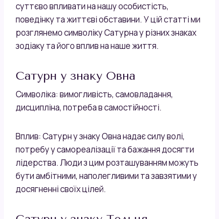
суттєво впливати на нашу особистість,
поведінку та життєві обставини. У цій статті ми
розглянемо символіку Сатурна у різних знаках
зодіаку та його вплив на наше життя.
Сатурн у знаку Овна
Символіка: вимогливість, самовладання,
дисципліна, потреба в самостійності.
Вплив: Сатурн у знаку Овна надає силу волі,
потребу у самореалізації та бажання досягти
лідерства. Люди з цим розташуванням можуть
бути амбітними, наполегливими та завзятими у
досягненні своїх цілей.
Сатурн у знаку Тельця